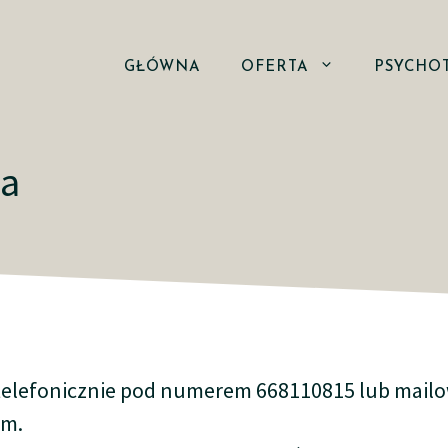
GŁÓWNA
OFERTA
PSYCHO
ia
 telefonicznie pod numerem 668110815 lub mai
om
.