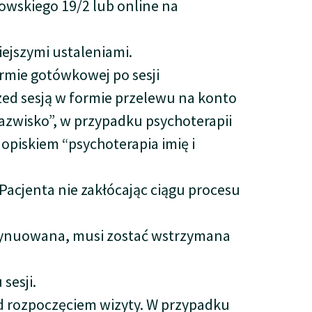
owskiego 19/2 lub online na
ejszymi ustaleniami.
ormie gotówkowej po sesji
zed sesją w formie przelewu na konto
azwisko”, w przypadku psychoterapii
opiskiem “psychoterapia imię i
Pacjenta nie zakłócając ciągu procesu
ontynuowana, musi zostać wstrzymana
sesji.
d rozpoczęciem wizyty. W przypadku