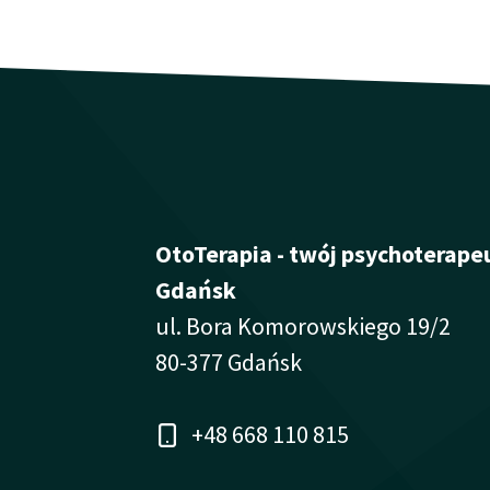
OtoTerapia - twój psychoterape
Gdańsk
ul. Bora Komorowskiego 19/2
80-377 Gdańsk
+48 668 110 815