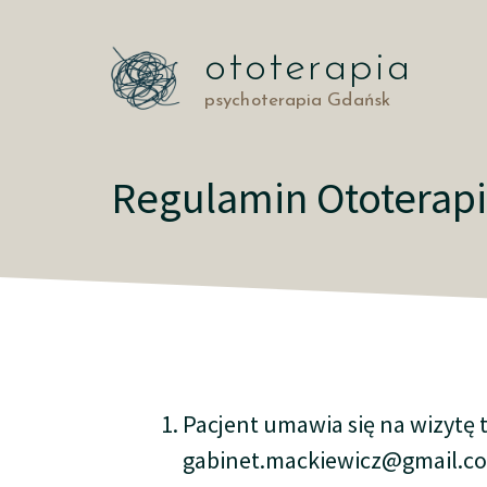
Przejdź
do
ototerapia
treści
psychoterapia Gdańsk
Regulamin Ototerap
Pacjent umawia się na wizytę
gabinet.mackiewicz@gmail.c