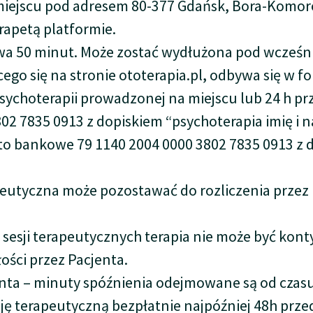
miejscu pod adresem 80-377 Gdańsk, Bora-Komor
rapetą platformie.
wa 50 minut. Może zostać wydłużona pod wcześni
ego się na stronie ototerapia.pl, odbywa się w f
ychoterapii prowadzonej na miejscu lub 24 h pr
2 7835 0913 z dopiskiem “psychoterapia imię i n
nto bankowe 79 1140 2004 0000 3802 7835 0913 z d
eutyczna może pozostawać do rozliczenia przez 
h sesji terapeutycznych terapia nie może być k
ści przez Pacjenta.
ta – minuty spóźnienia odejmowane są od czasu 
ję terapeutyczną bezpłatnie najpóźniej 48h prze