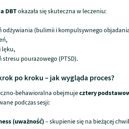
ia DBT
okazała się skuteczna w leczeniu:
 odżywiania (bulimii i kompulsywnego objadania 
eń,
i lęku,
ń stresu pourazowego (PTSD).
krok po kroku – jak wygląda proces?
tyczno-behawioralna obejmuje
cztery podstawo
wane podczas sesji:
ness (uważność)
– skupienie się na bieżącej chwil