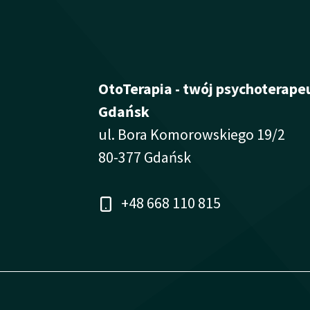
OtoTerapia - twój psychoterape
Gdańsk
ul. Bora Komorowskiego 19/2
80-377 Gdańsk
+48 668 110 815