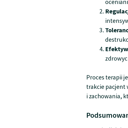
oceniani
Regulac
intensyw
Toleran
destruk
Efektyw
zdrowych
Proces terapii 
trakcie pacjent
i zachowania, k
Podsumowani