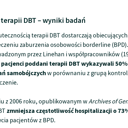
terapii DBT – wyniki badań
tecznością terapii DBT dostarczają obiecującyc
eczeniu zaburzenia osobowości borderline (BPD)
adzonym przez Linehan i współpracowników (1
e
pacjenci poddani terapii DBT wykazywali 50%
ań samobójczych
w porównaniu z grupą kontrol
czenie.
u z 2006 roku, opublikowanym w
Archives of Gen
DBT
zmniejsza częstotliwość hospitalizacji o 73
ycia pacjentów z BPD.