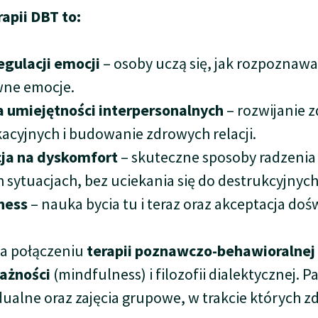
apii DBT to:
egulacji emocji
– osoby uczą się, jak rozpoznawa
wne emocje.
 umiejętności interpersonalnych
– rozwijanie z
cyjnych i budowanie zdrowych relacji.
cja na dyskomfort
– skuteczne sposoby radzenia
 sytuacjach, bez uciekania się do destrukcyjnyc
ness
– nauka bycia tu i teraz oraz akceptacja doś
na połączeniu
terapii poznawczo-behawioralnej
ażności
(mindfulness) i filozofii dialektycznej. 
dualne oraz zajęcia grupowe, w trakcie których