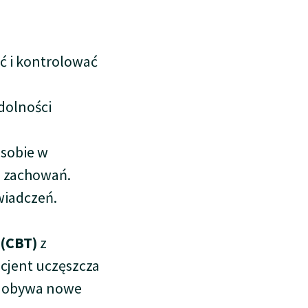
ć i kontrolować
dolności
 sobie w
h zachowań.
wiadczeń.
 (CBT)
z
Pacjent uczęszcza
 zdobywa nowe