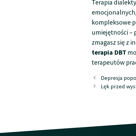
Terapia dialek
emocjonalnych,
kompleksowe po
umiejętności – 
zmagasz się z 
terapia DBT
moż
terapeutów pra
Depresja popo
Lęk przed wys