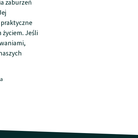
ia zaburzeń
Jej
 praktyczne
życiem. Jeśli
owaniami,
naszych
ia