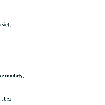
się),
we moduły
,
i, bez