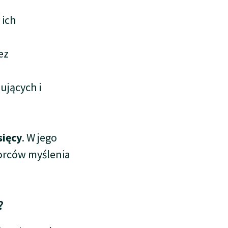
 ich
ez
ujących i
sięcy
. W jego
zorców myślenia
?