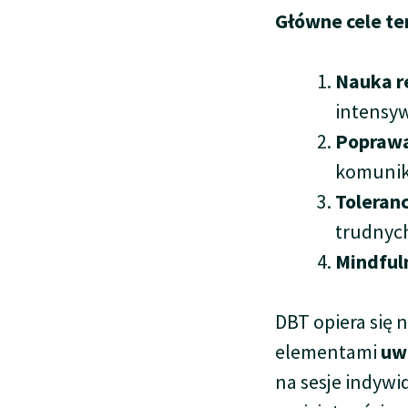
Główne cele ter
Nauka r
intensy
Poprawa
komunika
Toleran
trudnych
Mindful
DBT opiera się 
elementami
uw
na sesje indywi