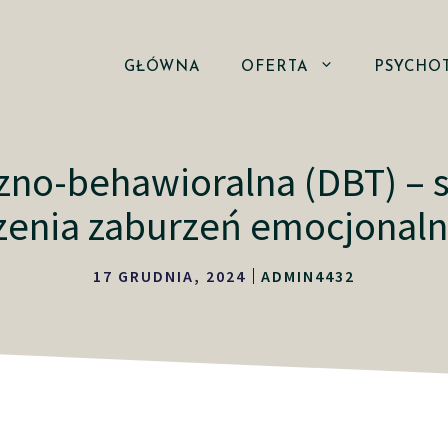
GŁÓWNA
OFERTA
PSYCHO
czno-behawioralna (DBT) –
zenia zaburzeń emocjonal
17 GRUDNIA, 2024
ADMIN4432