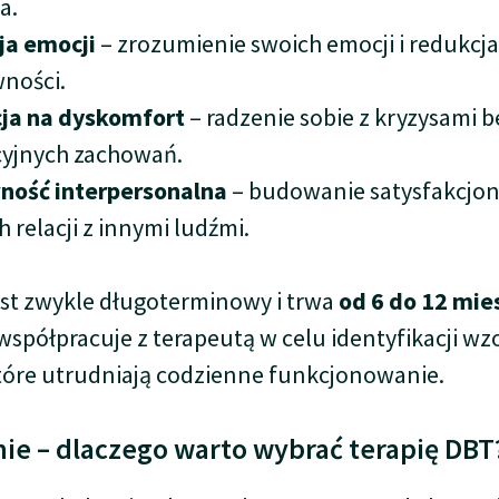
a.
ja emocji
– zrozumienie swoich emocji i redukcja
ności.
cja na dyskomfort
– radzenie sobie z kryzysami b
cyjnych zachowań.
ność interpersonalna
– budowanie satysfakcjon
 relacji z innymi ludźmi.
jest zwykle długoterminowy i trwa
od 6 do 12 mie
 współpracuje z terapeutą w celu identyfikacji w
tóre utrudniają codzienne funkcjonowanie.
e – dlaczego warto wybrać terapię DBT