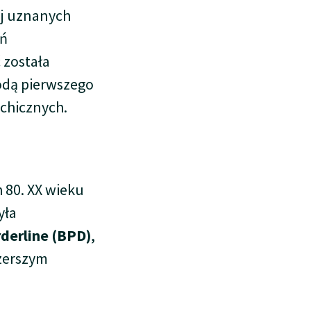
ej uznanych
eń
 została
todą pierwszego
chicznych.
 80. XX wieku
yła
derline (BPD)
,
szerszym