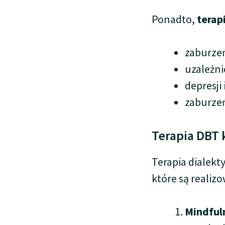
Ponadto,
terap
zaburzeń
uzależni
depresji 
zaburze
Terapia DBT 
Terapia dialek
które są realizo
Mindful