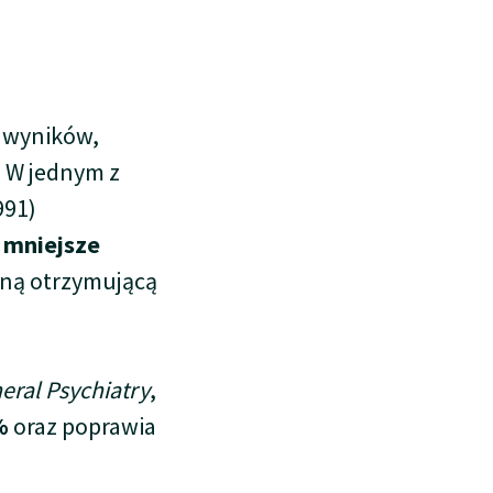
h wyników,
. W jednym z
991)
 mniejsze
ną otrzymującą
eral Psychiatry
,
%
oraz poprawia