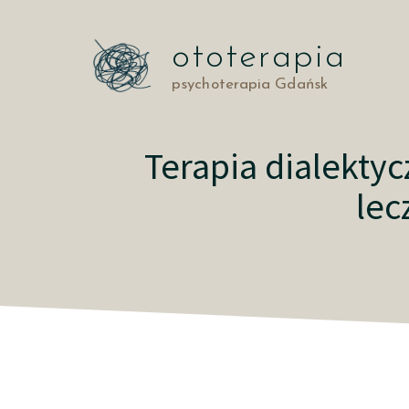
Przejdź
do
ototerapia
treści
psychoterapia Gdańsk
Terapia dialekty
lec