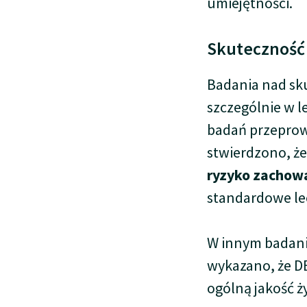
umiejętności.
Skuteczność 
Badania nad sku
szczególnie w l
badań przeprow
stwierdzono, ż
ryzyko zachow
standardowe le
W innym badani
wykazano, że 
ogólną jakość ż