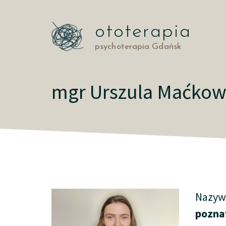
Przejdź
do
ototerapia
treści
psychoterapia Gdańsk
mgr Urszula Maćkow
Nazyw
pozna