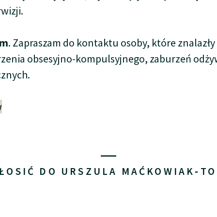
wizji.
im
. Zapraszam do kontaktu osoby, które znalazły s
burzenia obsesyjno-kompulsyjnego, zaburzeń odży
cznych.
w
GŁOSIĆ DO URSZULA MAĆKOWIAK‐T
ń