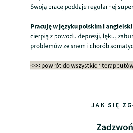
Swoją pracę poddaje regularnej super
Pracuję w języku polskim i angielsk
cierpią z powodu depresji, lęku, za
problemów ze snem i chorób somaty
<<< powrót do wszystkich terapeutó
JAK SIĘ Z
Zadzwo