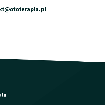
kt@ototerapia.pl
uta