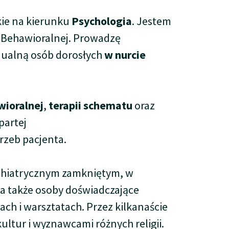
kie na kierunku
Psychologia
. Jestem
i Behawioralnej. Prowadzę
dualną osób dorosłych
w nurcie
wioralnej
,
terapii schematu
oraz
partej
rzeb pacjenta.
sychiatrycznym zamkniętym, w
 a także osoby doświadczające
ch i warsztatach. Przez kilkanaście
ltur i wyznawcami różnych religii.