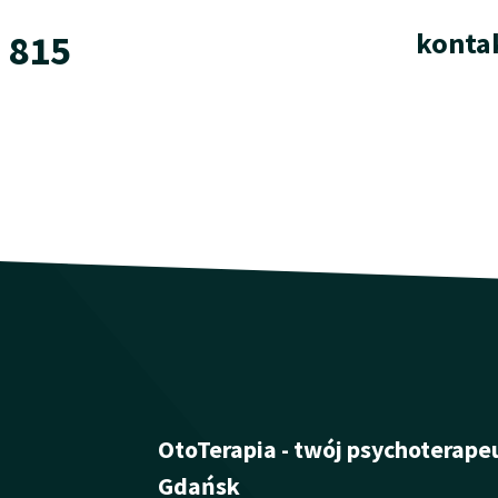
konta
 815
OtoTerapia - twój psychoterape
Gdańsk