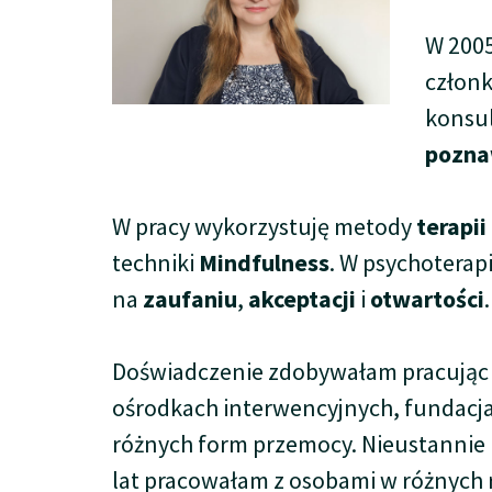
W 2005
członk
konsul
pozna
W pracy wykorzystuję metody
terapi
techniki
Mindfulness
. W psychoterapi
na
zaufaniu
,
akceptacji
i
otwartości
Doświadczenie zdobywałam pracując w 
ośrodkach interwencyjnych, fundacja
różnych form przemocy. Nieustannie p
lat pracowałam z osobami w różnych r